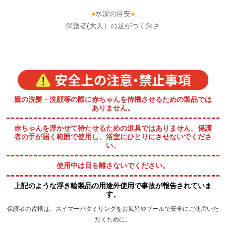
●
水深の目安
●
保護者(大人）の足がつく深さ
ATTENTION! 安全上の注意・禁止事項
親の洗髪・洗顔等の際に赤ちゃんを待機させるための製品では
ありません。
赤ちゃんを浮かせて待たせるための道具ではありません。保護
者の手が届く範囲で使用し、浴室にひとりにさせないでくださ
い。
使用中は目を離さないでください。
上記のような浮き輪製品の用途外使用で事故が報告されていま
す。
保護者の皆様は、スイマーバタミリングをお風呂やプールで安全にご使用いた
だくために、